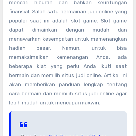
mencari hiburan dan bahkan keuntungan
finansial. Salah satu permainan judi online yang
populer saat ini adalah slot game. Slot game
dapat dimainkan dengan mudah dan
menawarkan kesempatan untuk memenangkan
hadiah besar. Namun, untuk bisa
memaksimalkan kemenangan Anda, ada
beberapa kiat yang perlu Anda ikuti saat
bermain dan memilih situs judi online. Artikel ini
akan memberikan panduan lengkap tentang
cara bermain dan memilih situs judi online agar
lebih mudah untuk mencapai maxwin.