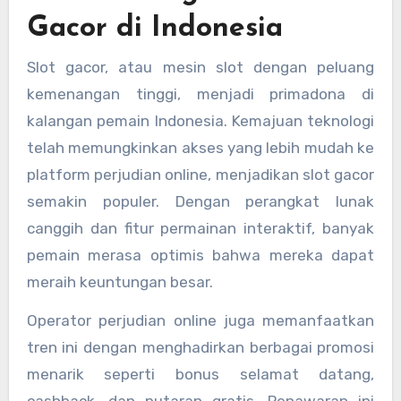
Gacor di Indonesia
Slot gacor, atau mesin slot dengan peluang
kemenangan tinggi, menjadi primadona di
kalangan pemain Indonesia. Kemajuan teknologi
telah memungkinkan akses yang lebih mudah ke
platform perjudian online, menjadikan slot gacor
semakin populer. Dengan perangkat lunak
canggih dan fitur permainan interaktif, banyak
pemain merasa optimis bahwa mereka dapat
meraih keuntungan besar.
Operator perjudian online juga memanfaatkan
tren ini dengan menghadirkan berbagai promosi
menarik seperti bonus selamat datang,
cashback, dan putaran gratis. Penawaran ini