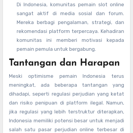
Di Indonesia, komunitas pemain slot online
sangat aktif di media sosial dan forum.
Mereka berbagi pengalaman, strategi, dan
rekomendasi platform terpercaya. Kehadiran
komunitas ini memberi motivasi kepada
pemain pemula untuk bergabung.
Tantangan dan Harapan
Meski optimisme pemain Indonesia terus
meningkat, ada beberapa tantangan yang
dihadapi, seperti regulasi perjudian yang ketat
dan risiko penipuan di platform ilegal. Namun,
jika regulasi yang lebih terstruktur diterapkan,
Indonesia memiliki potensi besar untuk menjadi
salah satu pasar perjudian online terbesar di