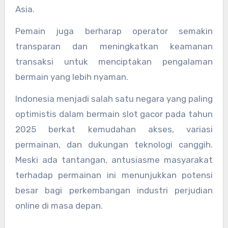
Asia.
Pemain juga berharap operator semakin
transparan dan meningkatkan keamanan
transaksi untuk menciptakan pengalaman
bermain yang lebih nyaman.
Indonesia menjadi salah satu negara yang paling
optimistis dalam bermain slot gacor pada tahun
2025 berkat kemudahan akses, variasi
permainan, dan dukungan teknologi canggih.
Meski ada tantangan, antusiasme masyarakat
terhadap permainan ini menunjukkan potensi
besar bagi perkembangan industri perjudian
online di masa depan.