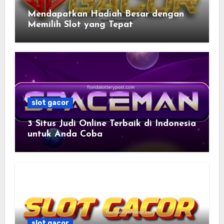
Mendapatkan Hadiah Besar dengan
Memilih Slot yang Tepat
slot gacor
3 Situs Judi Online Terbaik di Indonesia
untuk Anda Coba
slot gacor