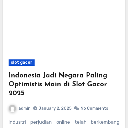
slot gacor
Indonesia Jadi Negara Paling
Optimistis Main di Slot Gacor
2025
admin
January 2, 2025
No Comments
Industri perjudian online telah berkembang