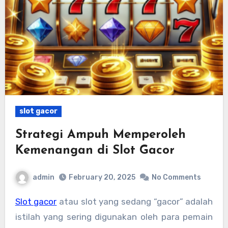
slot gacor
Strategi Ampuh Memperoleh
Kemenangan di Slot Gacor
admin
February 20, 2025
No Comments
Slot gacor
atau slot yang sedang “gacor” adalah
istilah yang sering digunakan oleh para pemain