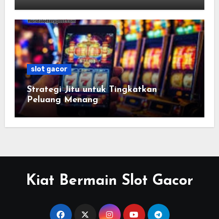
slot gacor
Strategi Jitu untuk Tingkatkan
Peluang Menang
Kiat Bermain Slot Gacor