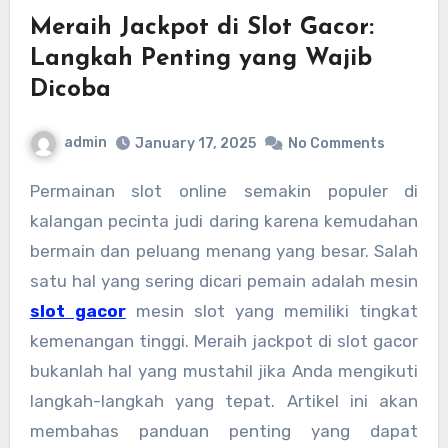
Meraih Jackpot di Slot Gacor:
Langkah Penting yang Wajib
Dicoba
admin
January 17, 2025
No Comments
Permainan slot online semakin populer di
kalangan pecinta judi daring karena kemudahan
bermain dan peluang menang yang besar. Salah
satu hal yang sering dicari pemain adalah mesin
slot gacor
mesin slot yang memiliki tingkat
kemenangan tinggi. Meraih jackpot di slot gacor
bukanlah hal yang mustahil jika Anda mengikuti
langkah-langkah yang tepat. Artikel ini akan
membahas panduan penting yang dapat