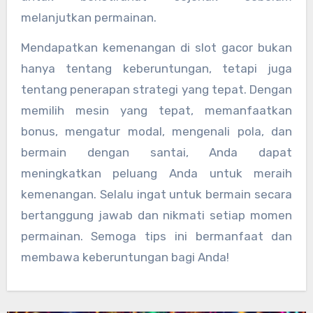
melanjutkan permainan.
Mendapatkan kemenangan di slot gacor bukan
hanya tentang keberuntungan, tetapi juga
tentang penerapan strategi yang tepat. Dengan
memilih mesin yang tepat, memanfaatkan
bonus, mengatur modal, mengenali pola, dan
bermain dengan santai, Anda dapat
meningkatkan peluang Anda untuk meraih
kemenangan. Selalu ingat untuk bermain secara
bertanggung jawab dan nikmati setiap momen
permainan. Semoga tips ini bermanfaat dan
membawa keberuntungan bagi Anda!