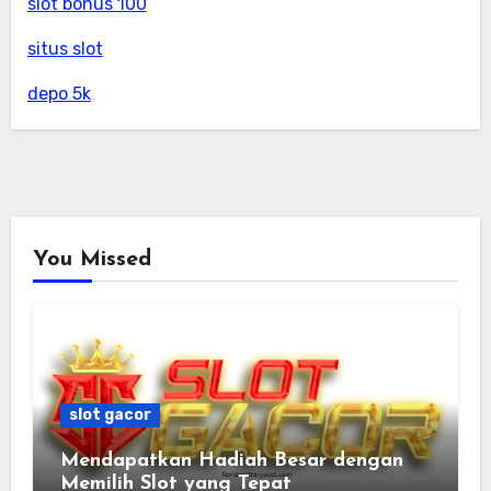
slot bonus 100
situs slot
depo 5k
You Missed
slot gacor
Mendapatkan Hadiah Besar dengan
Memilih Slot yang Tepat