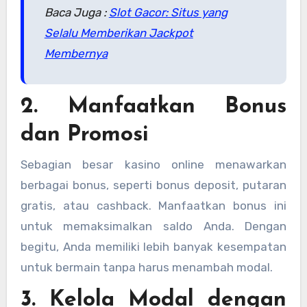
Baca Juga :
Slot Gacor: Situs yang
Selalu Memberikan Jackpot
Membernya
2.
Manfaatkan Bonus
dan Promosi
Sebagian besar kasino online menawarkan
berbagai bonus, seperti bonus deposit, putaran
gratis, atau cashback. Manfaatkan bonus ini
untuk memaksimalkan saldo Anda. Dengan
begitu, Anda memiliki lebih banyak kesempatan
untuk bermain tanpa harus menambah modal.
3.
Kelola Modal dengan