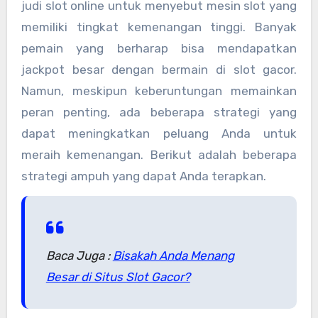
judi slot online untuk menyebut mesin slot yang
memiliki tingkat kemenangan tinggi. Banyak
pemain yang berharap bisa mendapatkan
jackpot besar dengan bermain di slot gacor.
Namun, meskipun keberuntungan memainkan
peran penting, ada beberapa strategi yang
dapat meningkatkan peluang Anda untuk
meraih kemenangan. Berikut adalah beberapa
strategi ampuh yang dapat Anda terapkan.
Baca Juga :
Bisakah Anda Menang
Besar di Situs Slot Gacor?