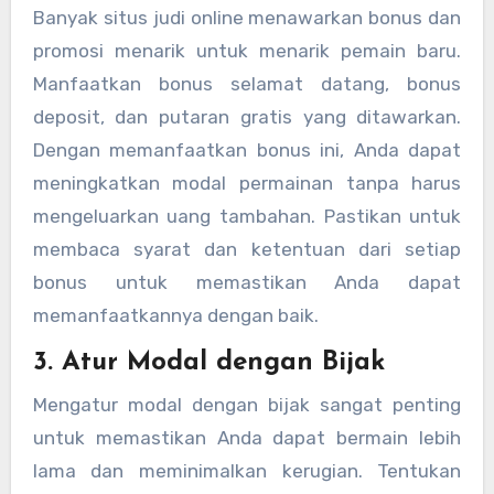
Banyak situs judi online menawarkan bonus dan
promosi menarik untuk menarik pemain baru.
Manfaatkan bonus selamat datang, bonus
deposit, dan putaran gratis yang ditawarkan.
Dengan memanfaatkan bonus ini, Anda dapat
meningkatkan modal permainan tanpa harus
mengeluarkan uang tambahan. Pastikan untuk
membaca syarat dan ketentuan dari setiap
bonus untuk memastikan Anda dapat
memanfaatkannya dengan baik.
3. Atur Modal dengan Bijak
Mengatur modal dengan bijak sangat penting
untuk memastikan Anda dapat bermain lebih
lama dan meminimalkan kerugian. Tentukan