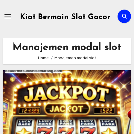
Skip
to
Kiat Bermain Slot Gacor
content
Manajemen modal slot
Home
Manajemen modal slot