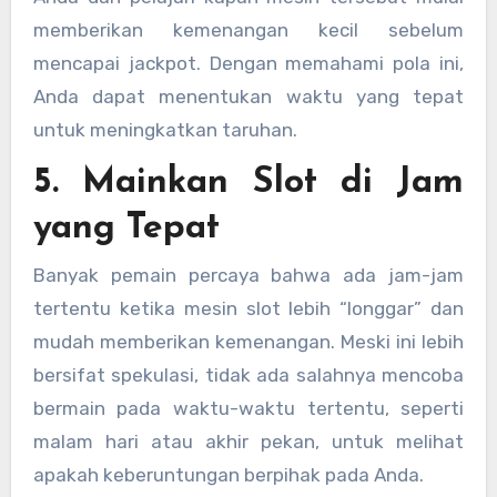
memberikan kemenangan kecil sebelum
mencapai jackpot. Dengan memahami pola ini,
Anda dapat menentukan waktu yang tepat
untuk meningkatkan taruhan.
5.
Mainkan Slot di Jam
yang Tepat
Banyak pemain percaya bahwa ada jam-jam
tertentu ketika mesin slot lebih “longgar” dan
mudah memberikan kemenangan. Meski ini lebih
bersifat spekulasi, tidak ada salahnya mencoba
bermain pada waktu-waktu tertentu, seperti
malam hari atau akhir pekan, untuk melihat
apakah keberuntungan berpihak pada Anda.