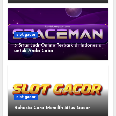
slot gacor
3 Situs Judi Online Terbaik di Indonesia
untuk Anda Coba
slot gacor
Rahasia Cara Memilih Situs Gacor