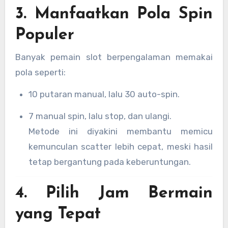
3. Manfaatkan Pola Spin
Populer
Banyak pemain slot berpengalaman memakai
pola seperti:
10 putaran manual, lalu 30 auto-spin.
7 manual spin, lalu stop, dan ulangi.
Metode ini diyakini membantu memicu
kemunculan scatter lebih cepat, meski hasil
tetap bergantung pada keberuntungan.
4. Pilih Jam Bermain
yang Tepat