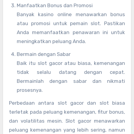
Manfaatkan Bonus dan Promosi
Banyak kasino online menawarkan bonus
atau promosi untuk pemain slot. Pastikan
Anda memanfaatkan penawaran ini untuk
meningkatkan peluang Anda.
Bermain dengan Sabar
Baik itu slot gacor atau biasa, kemenangan
tidak selalu datang dengan cepat.
Bermainlah dengan sabar dan nikmati
prosesnya.
Perbedaan antara slot gacor dan slot biasa
terletak pada peluang kemenangan, fitur bonus,
dan volatilitas mesin. Slot gacor menawarkan
peluang kemenangan yang lebih sering, namun