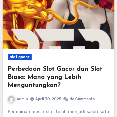
slot gacor
Perbedaan Slot Gacor dan Slot
Biasa: Mana yang Lebih
Menguntungkan?
admin
April 30, 2025
No Comments
Permainan mesin slot telah menjadi salah satu