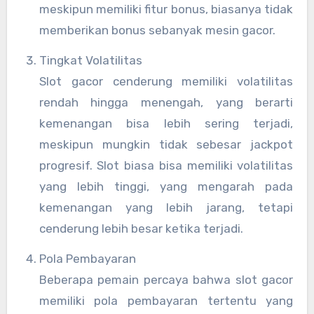
meskipun memiliki fitur bonus, biasanya tidak
memberikan bonus sebanyak mesin gacor.
Tingkat Volatilitas
Slot gacor cenderung memiliki volatilitas
rendah hingga menengah, yang berarti
kemenangan bisa lebih sering terjadi,
meskipun mungkin tidak sebesar jackpot
progresif. Slot biasa bisa memiliki volatilitas
yang lebih tinggi, yang mengarah pada
kemenangan yang lebih jarang, tetapi
cenderung lebih besar ketika terjadi.
Pola Pembayaran
Beberapa pemain percaya bahwa slot gacor
memiliki pola pembayaran tertentu yang