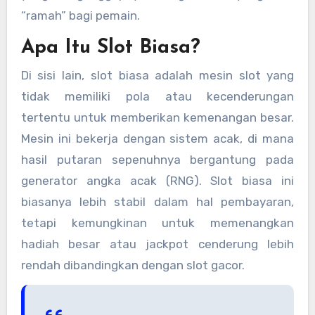
“ramah” bagi pemain.
Apa Itu Slot Biasa?
Di sisi lain, slot biasa adalah mesin slot yang
tidak memiliki pola atau kecenderungan
tertentu untuk memberikan kemenangan besar.
Mesin ini bekerja dengan sistem acak, di mana
hasil putaran sepenuhnya bergantung pada
generator angka acak (RNG). Slot biasa ini
biasanya lebih stabil dalam hal pembayaran,
tetapi kemungkinan untuk memenangkan
hadiah besar atau jackpot cenderung lebih
rendah dibandingkan dengan slot gacor.