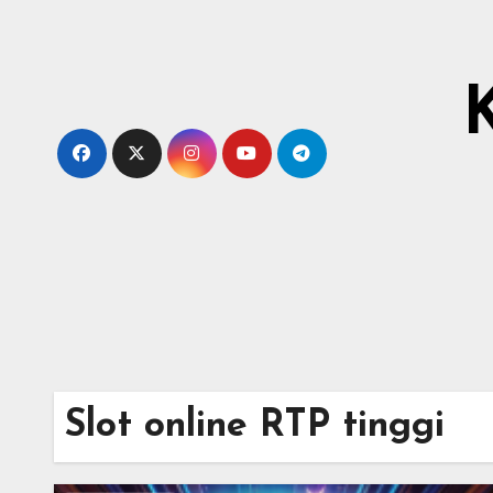
Skip
to
content
Slot online RTP tinggi