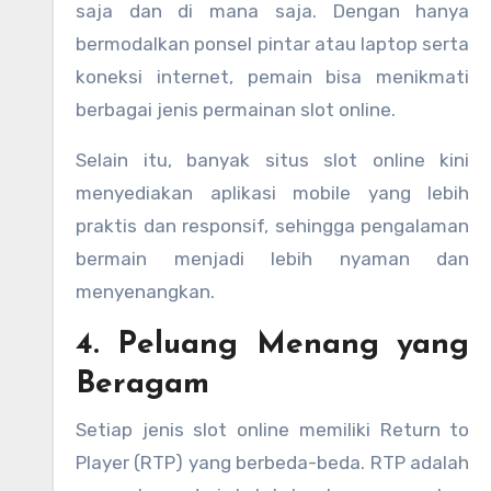
saja dan di mana saja. Dengan hanya
bermodalkan ponsel pintar atau laptop serta
koneksi internet, pemain bisa menikmati
berbagai jenis permainan slot online.
Selain itu, banyak situs slot online kini
menyediakan aplikasi mobile yang lebih
praktis dan responsif, sehingga pengalaman
bermain menjadi lebih nyaman dan
menyenangkan.
4.
Peluang Menang yang
Beragam
Setiap jenis slot online memiliki Return to
Player (RTP) yang berbeda-beda. RTP adalah