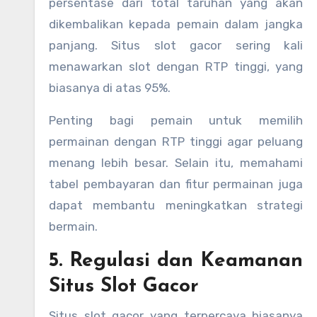
persentase dari total taruhan yang akan
dikembalikan kepada pemain dalam jangka
panjang. Situs slot gacor sering kali
menawarkan slot dengan RTP tinggi, yang
biasanya di atas 95%.
Penting bagi pemain untuk memilih
permainan dengan RTP tinggi agar peluang
menang lebih besar. Selain itu, memahami
tabel pembayaran dan fitur permainan juga
dapat membantu meningkatkan strategi
bermain.
5.
Regulasi dan Keamanan
Situs Slot Gacor
Situs slot gacor yang terpercaya biasanya