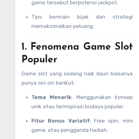
game tersebut berpotensi jackpot.
Tips bermain bijak dan strategi
memaksimalkan peluang.
1. Fenomena Game Slot
Populer
Game slot yang sedang naik daun biasanya
punya ciri-ciri berikut:
Tema Menarik
: Menggunakan konsep
unik atau terinspirasi budaya populer.
Fitur Bonus Variatif
: Free spin, mini
game, atau pengganda hadiah.