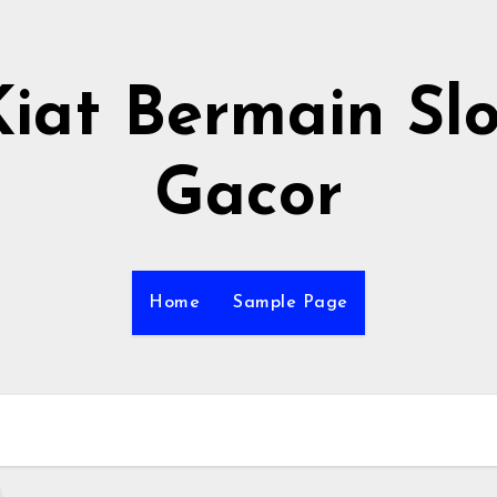
Kiat Bermain Slo
Gacor
Home
Sample Page