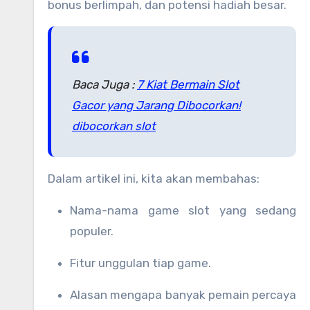
bonus berlimpah, dan potensi hadiah besar.
Baca Juga :
7 Kiat Bermain Slot
Gacor yang Jarang Dibocorkan!
dibocorkan slot
Dalam artikel ini, kita akan membahas:
Nama-nama game slot yang sedang
populer.
Fitur unggulan tiap game.
Alasan mengapa banyak pemain percaya