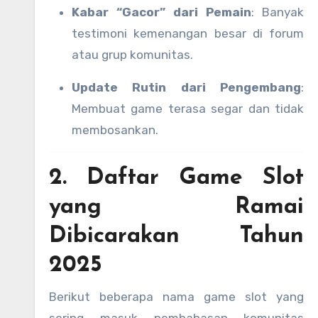
Kabar “Gacor” dari Pemain
: Banyak
testimoni kemenangan besar di forum
atau grup komunitas.
Update Rutin dari Pengembang
:
Membuat game terasa segar dan tidak
membosankan.
2. Daftar Game Slot
yang Ramai
Dibicarakan Tahun
2025
Berikut beberapa nama game slot yang
sering masuk pembahasan komunitas