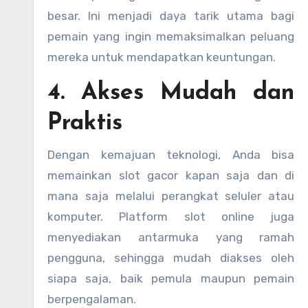
besar. Ini menjadi daya tarik utama bagi
pemain yang ingin memaksimalkan peluang
mereka untuk mendapatkan keuntungan.
4. Akses Mudah dan
Praktis
Dengan kemajuan teknologi, Anda bisa
memainkan slot gacor kapan saja dan di
mana saja melalui perangkat seluler atau
komputer. Platform slot online juga
menyediakan antarmuka yang ramah
pengguna, sehingga mudah diakses oleh
siapa saja, baik pemula maupun pemain
berpengalaman.