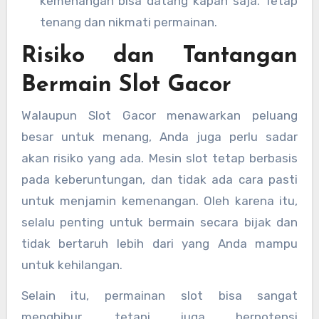
kemenangan bisa datang kapan saja. Tetap
tenang dan nikmati permainan.
Risiko dan Tantangan
Bermain Slot Gacor
Walaupun Slot Gacor menawarkan peluang
besar untuk menang, Anda juga perlu sadar
akan risiko yang ada. Mesin slot tetap berbasis
pada keberuntungan, dan tidak ada cara pasti
untuk menjamin kemenangan. Oleh karena itu,
selalu penting untuk bermain secara bijak dan
tidak bertaruh lebih dari yang Anda mampu
untuk kehilangan.
Selain itu, permainan slot bisa sangat
menghibur, tetapi juga berpotensi