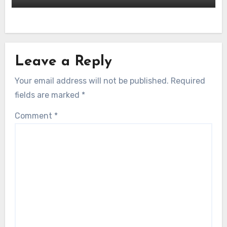
Leave a Reply
Your email address will not be published.
Required
fields are marked
*
Comment
*