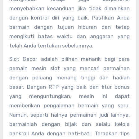
menyebabkan kecanduan jika tidak dimainkan
dengan kontrol diri yang baik. Pastikan Anda
bermain dengan tujuan hiburan dan tetap
mengikuti batas waktu dan anggaran yang
telah Anda tentukan sebelumnya.
Slot Gacor adalah pilihan menarik bagi para
pemain mesin slot yang mencari permainan
dengan peluang menang tinggi dan hadiah
besar. Dengan RTP yang baik dan fitur bonus
yang menguntungkan, mesin ini dapat
memberikan pengalaman bermain yang seru.
Namun, seperti halnya permainan judi lainnya,
bermainlah dengan bijak dan selalu kelola
bankroll Anda dengan hati-hati. Terapkan tips