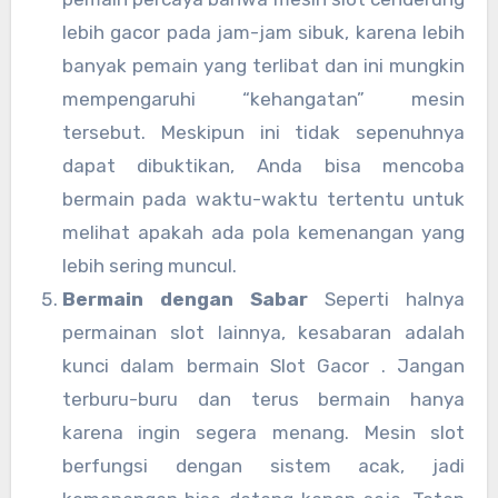
lebih gacor pada jam-jam sibuk, karena lebih
banyak pemain yang terlibat dan ini mungkin
mempengaruhi “kehangatan” mesin
tersebut. Meskipun ini tidak sepenuhnya
dapat dibuktikan, Anda bisa mencoba
bermain pada waktu-waktu tertentu untuk
melihat apakah ada pola kemenangan yang
lebih sering muncul.
Bermain dengan Sabar
Seperti halnya
permainan slot lainnya, kesabaran adalah
kunci dalam bermain Slot Gacor . Jangan
terburu-buru dan terus bermain hanya
karena ingin segera menang. Mesin slot
berfungsi dengan sistem acak, jadi