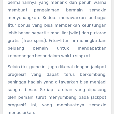
permainannya yang menarik dan penuh warna
membuat pengalaman bermain semakin
menyenangkan. Kedua, menawarkan berbagai
fitur bonus yang bisa memberikan keuntungan
lebih besar, seperti simbol liar (wild) dan putaran
gratis (free spins). Fitur-fitur ini meningkatkan
peluang pemain untuk mendapatkan
kemenangan besar dalam waktu singkat.
Selain itu, game ini juga dikenal dengan jackpot
progresif yang dapat terus berkembang,
sehingga hadiah yang ditawarkan bisa menjadi
sangat besar. Setiap taruhan yang dipasang
oleh pemain turut menyumbang pada jackpot
progresif ini, yang membuatnya semakin
menggiurkan.