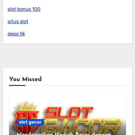
slot bonus 100
situs slot
depo 5k
You Missed
slot gacor
Mendapatkan Hadiah Besar dengan