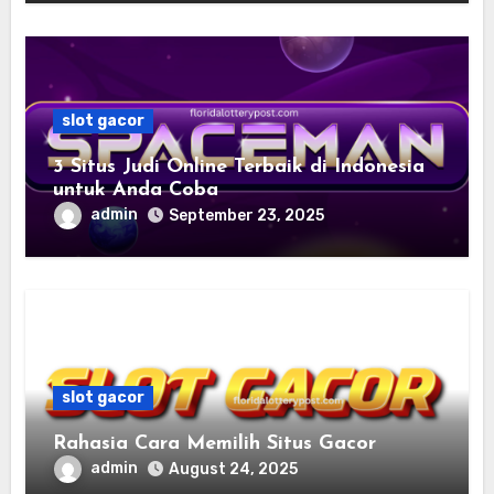
slot gacor
3 Situs Judi Online Terbaik di Indonesia
untuk Anda Coba
admin
September 23, 2025
slot gacor
Rahasia Cara Memilih Situs Gacor
admin
August 24, 2025