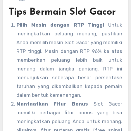
Tips Bermain Slot Gacor
Pilih Mesin dengan RTP Tinggi
Untuk
meningkatkan peluang menang, pastikan
Anda memilih mesin Slot Gacor yang memiliki
RTP tinggi. Mesin dengan RTP 96% ke atas
memberikan peluang lebih baik untuk
menang dalam jangka panjang. RTP ini
menunjukkan seberapa besar persentase
taruhan yang dikembalikan kepada pemain
dalam bentuk kemenangan.
Manfaatkan Fitur Bonus
Slot Gacor
memiliki berbagai fitur bonus yang bisa
meningkatkan peluang Anda untuk menang.
Misalnya, fitur putaran gratis (free spins)