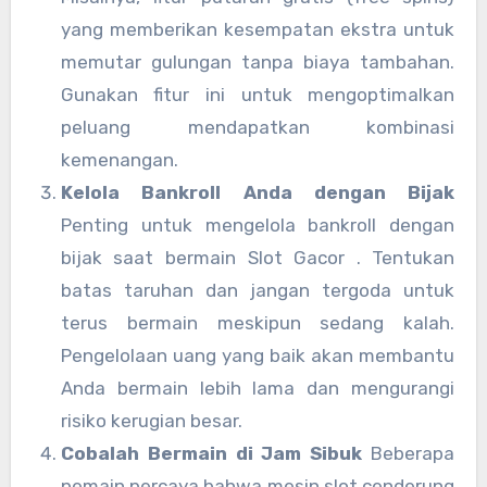
yang memberikan kesempatan ekstra untuk
memutar gulungan tanpa biaya tambahan.
Gunakan fitur ini untuk mengoptimalkan
peluang mendapatkan kombinasi
kemenangan.
Kelola Bankroll Anda dengan Bijak
Penting untuk mengelola bankroll dengan
bijak saat bermain Slot Gacor . Tentukan
batas taruhan dan jangan tergoda untuk
terus bermain meskipun sedang kalah.
Pengelolaan uang yang baik akan membantu
Anda bermain lebih lama dan mengurangi
risiko kerugian besar.
Cobalah Bermain di Jam Sibuk
Beberapa
pemain percaya bahwa mesin slot cenderung