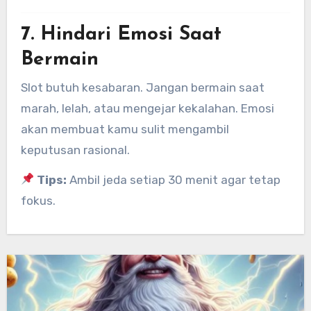
7. Hindari Emosi Saat
Bermain
Slot butuh kesabaran. Jangan bermain saat
marah, lelah, atau mengejar kekalahan. Emosi
akan membuat kamu sulit mengambil
keputusan rasional.
Tips:
Ambil jeda setiap 30 menit agar tetap
fokus.