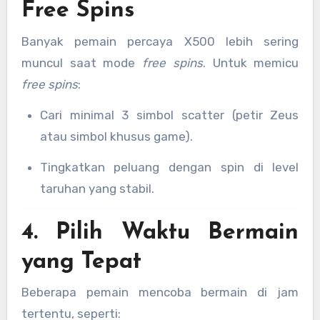
Free Spins
Banyak pemain percaya X500 lebih sering
muncul saat mode
free spins
. Untuk memicu
free spins
:
Cari minimal 3 simbol scatter (petir Zeus
atau simbol khusus game).
Tingkatkan peluang dengan spin di level
taruhan yang stabil.
4. Pilih Waktu Bermain
yang Tepat
Beberapa pemain mencoba bermain di jam
tertentu, seperti: