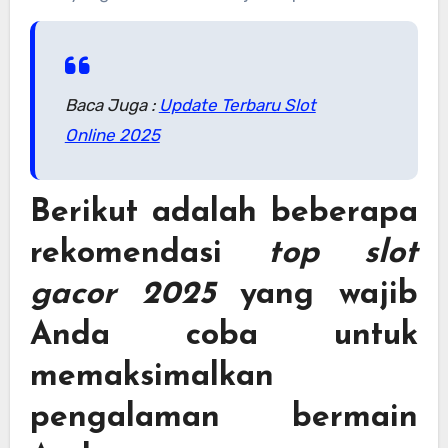
Baca Juga :
Update Terbaru Slot
Online 2025
Berikut adalah beberapa
rekomendasi
top slot
gacor 2025
yang wajib
Anda coba untuk
memaksimalkan
pengalaman bermain