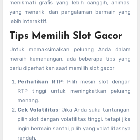
menikmati grafis yang lebih canggih, animasi
yang menarik, dan pengalaman bermain yang
lebih interaktif.
Tips Memilih Slot Gacor
Untuk memaksimalkan peluang Anda dalam
meraih kemenangan, ada beberapa tips yang
perlu diperhatikan saat memilih slot gacor:
Perhatikan RTP
: Pilih mesin slot dengan
RTP tinggi untuk meningkatkan peluang
menang.
Cek Volatilitas
: Jika Anda suka tantangan,
pilih slot dengan volatilitas tinggi, tetapi jika
ingin bermain santai, pilih yang volatilitasnya
rendah.