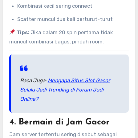
Kombinasi kecil sering connect
Scatter muncul dua kali berturut-turut
Tips:
Jika dalam 20 spin pertama tidak
muncul kombinasi bagus, pindah room.
Baca Juga:
Mengapa Situs Slot Gacor
Selalu Jadi Trending di Forum Judi
Online?
4. Bermain di Jam Gacor
Jam server tertentu sering disebut sebagai