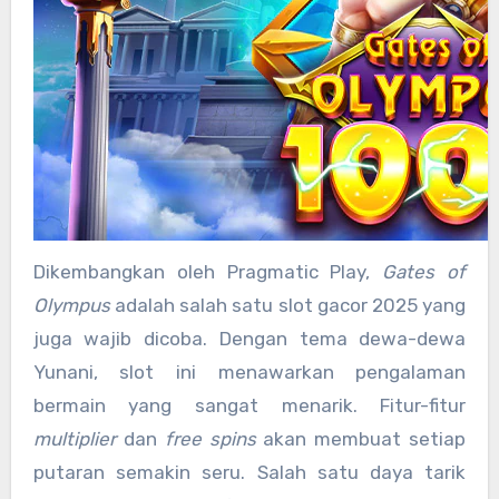
Dikembangkan oleh Pragmatic Play,
Gates of
Olympus
adalah salah satu slot gacor 2025 yang
juga wajib dicoba. Dengan tema dewa-dewa
Yunani, slot ini menawarkan pengalaman
bermain yang sangat menarik. Fitur-fitur
multiplier
dan
free spins
akan membuat setiap
putaran semakin seru. Salah satu daya tarik