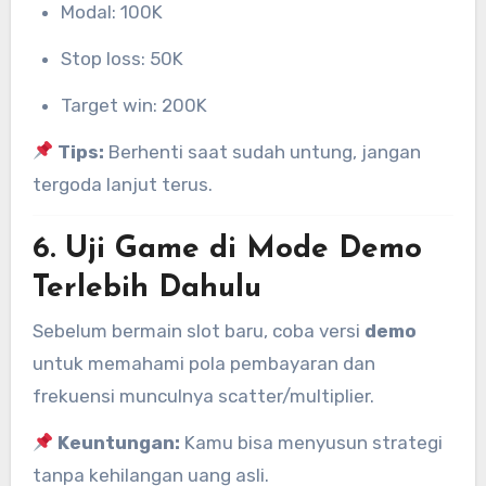
Modal: 100K
Stop loss: 50K
Target win: 200K
Tips:
Berhenti saat sudah untung, jangan
tergoda lanjut terus.
6. Uji Game di Mode Demo
Terlebih Dahulu
Sebelum bermain slot baru, coba versi
demo
untuk memahami pola pembayaran dan
frekuensi munculnya scatter/multiplier.
Keuntungan:
Kamu bisa menyusun strategi
tanpa kehilangan uang asli.