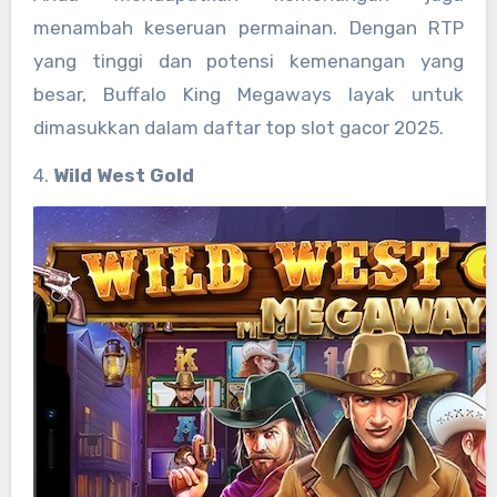
menambah keseruan permainan. Dengan RTP
yang tinggi dan potensi kemenangan yang
besar, Buffalo King Megaways layak untuk
dimasukkan dalam daftar top slot gacor 2025.
4.
Wild West Gold