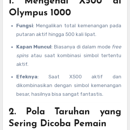
1. Mengenal X500 di
Olympus 1000
Fungsi
: Mengalikan total kemenangan pada
putaran aktif hingga 500 kali lipat.
Kapan Muncul
: Biasanya di dalam mode
free
spins
atau saat kombinasi simbol tertentu
aktif.
Efeknya
: Saat X500 aktif dan
dikombinasikan dengan simbol kemenangan
besar, hasilnya bisa sangat fantastis.
2. Pola Taruhan yang
Sering Dicoba Pemain