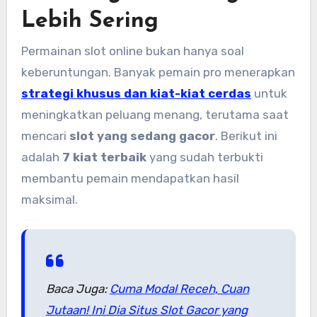
Lebih Sering
Permainan slot online bukan hanya soal
keberuntungan. Banyak pemain pro menerapkan
strategi khusus dan kiat-kiat cerdas
untuk
meningkatkan peluang menang, terutama saat
mencari
slot yang sedang gacor
. Berikut ini
adalah
7 kiat terbaik
yang sudah terbukti
membantu pemain mendapatkan hasil
maksimal.
Baca Juga:
Cuma Modal Receh, Cuan
Jutaan! Ini Dia Situs Slot Gacor yang