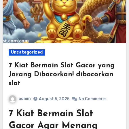
Uncategorized
7 Kiat Bermain Slot Gacor yang
Jarang Dibocorkan! dibocorkan
slot
admin
August 5, 2025
No Comments
7 Kiat Bermain Slot
Gacor Agar Menang