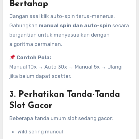
Bertahap
Jangan asal klik auto-spin terus-menerus.
Gabungkan
manual spin dan auto-spin
secara
bergantian untuk menyesuaikan dengan
algoritma permainan.
Contoh Pola:
Manual 10x → Auto 30x → Manual 5x → Ulangi
jika belum dapat scatter.
3. Perhatikan Tanda-Tanda
Slot Gacor
Beberapa tanda umum slot sedang gacor:
Wild sering muncul