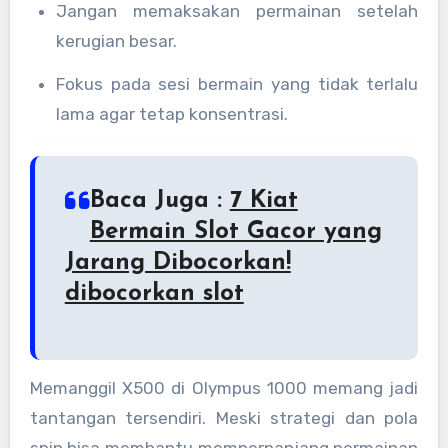
Jangan memaksakan permainan setelah
kerugian besar.
Fokus pada sesi bermain yang tidak terlalu
lama agar tetap konsentrasi.
Baca Juga :
7 Kiat
Bermain Slot Gacor yang
Jarang Dibocorkan!
dibocorkan slot
Memanggil X500 di Olympus 1000 memang jadi
tantangan tersendiri. Meski strategi dan pola
spin bisa membantu memperpanjang permainan