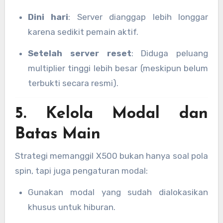
Dini hari
: Server dianggap lebih longgar
karena sedikit pemain aktif.
Setelah server reset
: Diduga peluang
multiplier tinggi lebih besar (meskipun belum
terbukti secara resmi).
5. Kelola Modal dan
Batas Main
Strategi memanggil X500 bukan hanya soal pola
spin, tapi juga pengaturan modal:
Gunakan modal yang sudah dialokasikan
khusus untuk hiburan.