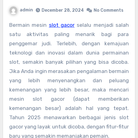
admin
December 28, 2024
No Comments
Bermain mesin
slot gacor
selalu menjadi salah
satu aktivitas paling menarik bagi para
penggemar judi. Terlebih, dengan kemajuan
teknologi dan inovasi dalam dunia permainan
slot, semakin banyak pilihan yang bisa dicoba.
Jika Anda ingin merasakan pengalaman bermain
yang lebih menyenangkan dan peluang
kemenangan yang lebih besar, maka mencari
mesin slot gacor (dapat memberikan
kemenangan besar) adalah hal yang tepat.
Tahun 2025 menawarkan berbagai jenis slot
gacor yang layak untuk dicoba, dengan fitur-fitur
baru yang semakin memanjakan pemain.