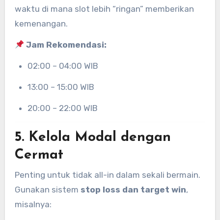
waktu di mana slot lebih “ringan” memberikan
kemenangan.
Jam Rekomendasi:
02:00 – 04:00 WIB
13:00 – 15:00 WIB
20:00 – 22:00 WIB
5. Kelola Modal dengan
Cermat
Penting untuk tidak all-in dalam sekali bermain.
Gunakan sistem
stop loss dan target win
,
misalnya: