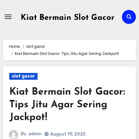
Skip
to
Kiat Bermain Slot Gacor
content
Home
slot gacor
Kiat Bermain Slot Gacor: Tips Jitu Agar Sering Jackpot!
slot gacor
Kiat Bermain Slot Gacor:
Tips Jitu Agar Sering
Jackpot!
By
admin
August 19, 2025