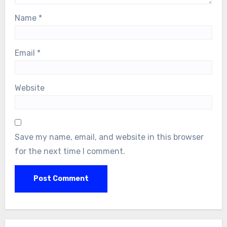
Name
*
Email
*
Website
Save my name, email, and website in this browser
for the next time I comment.