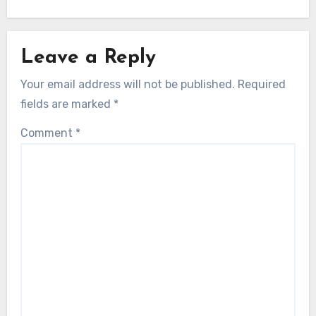
Leave a Reply
Your email address will not be published.
Required
fields are marked
*
Comment
*