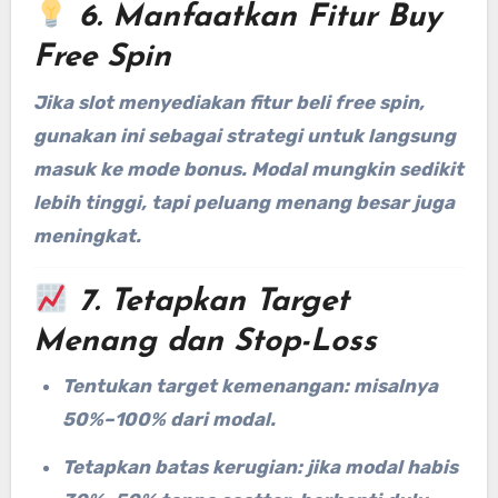
6. Manfaatkan Fitur Buy
Free Spin
Jika slot menyediakan fitur beli free spin,
gunakan ini sebagai strategi untuk langsung
masuk ke mode bonus. Modal mungkin sedikit
lebih tinggi, tapi peluang menang besar juga
meningkat.
7. Tetapkan Target
Menang dan Stop-Loss
Tentukan target kemenangan: misalnya
50%–100% dari modal.
Tetapkan batas kerugian: jika modal habis