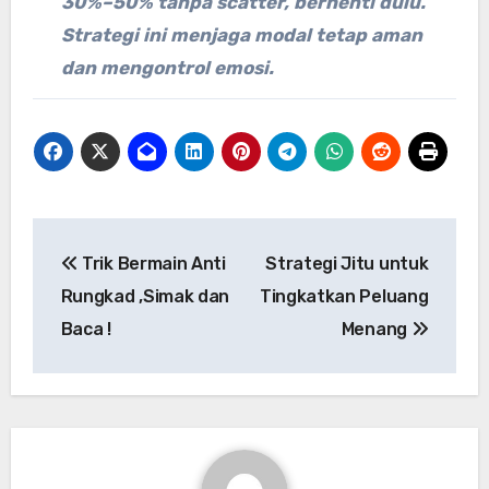
30%–50% tanpa scatter, berhenti dulu.
Strategi ini menjaga modal tetap aman
dan mengontrol emosi.
Post
Trik Bermain Anti
Strategi Jitu untuk
navigation
Rungkad ,Simak dan
Tingkatkan Peluang
Baca !
Menang