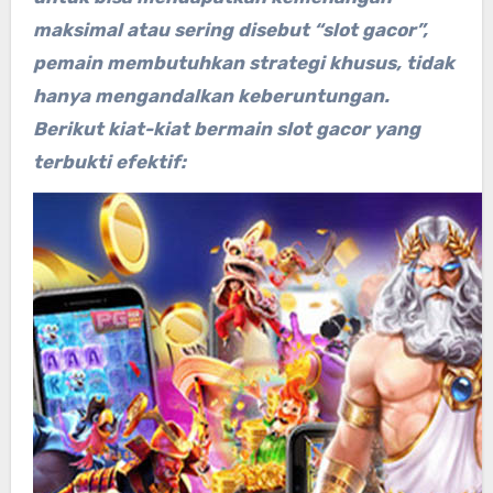
maksimal atau sering disebut “slot gacor”,
pemain membutuhkan strategi khusus, tidak
hanya mengandalkan keberuntungan.
Berikut kiat-kiat bermain slot gacor yang
terbukti efektif: