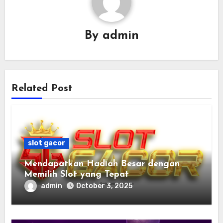
By
admin
Related Post
slot gacor
Mendapatkan Hadiah Besar dengan
Memilih Slot yang Tepat
admin
October 3, 2025