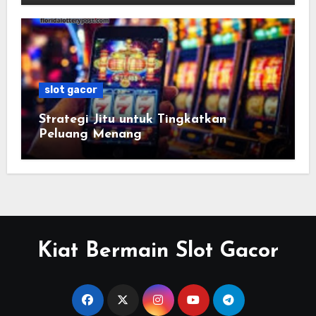
slot gacor
Strategi Jitu untuk Tingkatkan
Peluang Menang
Kiat Bermain Slot Gacor