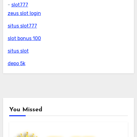
-
slot777
zeus slot login
situs slot777
slot bonus 100
situs slot
depo 5k
You Missed