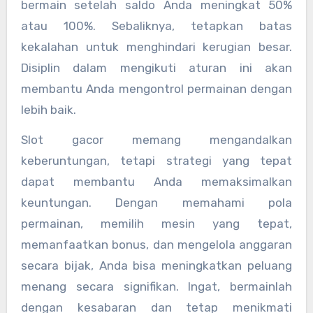
bermain setelah saldo Anda meningkat 50%
atau 100%. Sebaliknya, tetapkan batas
kekalahan untuk menghindari kerugian besar.
Disiplin dalam mengikuti aturan ini akan
membantu Anda mengontrol permainan dengan
lebih baik.
Slot gacor memang mengandalkan
keberuntungan, tetapi strategi yang tepat
dapat membantu Anda memaksimalkan
keuntungan. Dengan memahami pola
permainan, memilih mesin yang tepat,
memanfaatkan bonus, dan mengelola anggaran
secara bijak, Anda bisa meningkatkan peluang
menang secara signifikan. Ingat, bermainlah
dengan kesabaran dan tetap menikmati