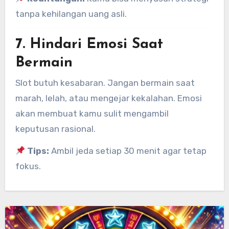
tanpa kehilangan uang asli.
7. Hindari Emosi Saat
Bermain
Slot butuh kesabaran. Jangan bermain saat
marah, lelah, atau mengejar kekalahan. Emosi
akan membuat kamu sulit mengambil
keputusan rasional.
Tips:
Ambil jeda setiap 30 menit agar tetap
fokus.