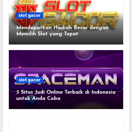
slot gacor
Mendapatkan Hadiah Besar dengan
Memilih Slot yang Tepat
slot gacor
3 Situs Judi Online Terbaik di Indonesia
untuk Anda Coba