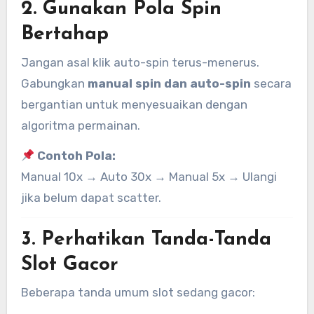
2. Gunakan Pola Spin
Bertahap
Jangan asal klik auto-spin terus-menerus.
Gabungkan
manual spin dan auto-spin
secara
bergantian untuk menyesuaikan dengan
algoritma permainan.
Contoh Pola:
Manual 10x → Auto 30x → Manual 5x → Ulangi
jika belum dapat scatter.
3. Perhatikan Tanda-Tanda
Slot Gacor
Beberapa tanda umum slot sedang gacor: