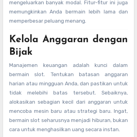
mengeluarkan banyak modal. Fitur-fitur ini juga
memungkinkan Anda bermain lebih lama dan
memperbesar peluang menang.
Kelola Anggaran dengan
Bijak
Manajemen keuangan adalah kunci dalam
bermain slot. Tentukan batasan anggaran
harian atau mingguan Anda, dan pastikan untuk
tidak melebihi batas tersebut. Sebaiknya,
alokasikan sebagian kecil dari anggaran untuk
mencoba mesin baru atau strategi baru. Ingat,
bermain slot seharusnya menjadi hiburan, bukan
cara untuk menghasilkan uang secara instan.