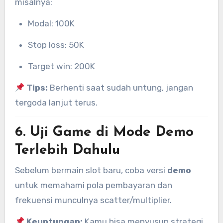
misalnya:
Modal: 100K
Stop loss: 50K
Target win: 200K
Tips:
Berhenti saat sudah untung, jangan
tergoda lanjut terus.
6. Uji Game di Mode Demo
Terlebih Dahulu
Sebelum bermain slot baru, coba versi
demo
untuk memahami pola pembayaran dan
frekuensi munculnya scatter/multiplier.
Keuntungan:
Kamu bisa menyusun strategi