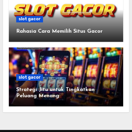
slot gacor
Rahasia Cara Memilih Situs Gacor
slot gacor
Strategi Jitu untuk Tingkatkan
Peluang Menang