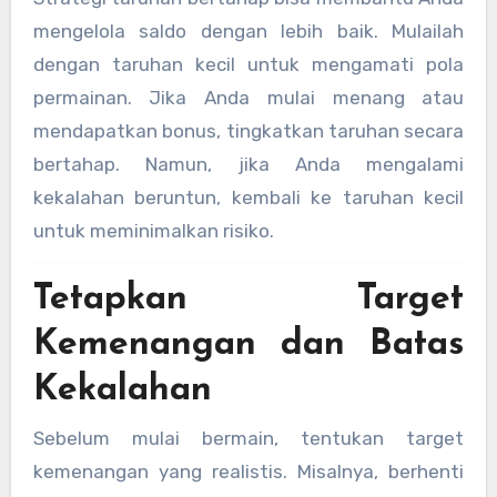
mengelola saldo dengan lebih baik. Mulailah
dengan taruhan kecil untuk mengamati pola
permainan. Jika Anda mulai menang atau
mendapatkan bonus, tingkatkan taruhan secara
bertahap. Namun, jika Anda mengalami
kekalahan beruntun, kembali ke taruhan kecil
untuk meminimalkan risiko.
Tetapkan Target
Kemenangan dan Batas
Kekalahan
Sebelum mulai bermain, tentukan target
kemenangan yang realistis. Misalnya, berhenti