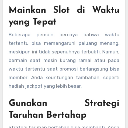
Mainkan Slot di Waktu
yang Tepat
Beberapa pemain percaya bahwa waktu
tertentu bisa memengaruhi peluang menang,
meskipun ini tidak sepenuhnya terbukti. Namun,
bermain saat mesin kurang ramai atau pada
waktu tertentu saat promosi berlangsung bisa
memberi Anda keuntungan tambahan, seperti
hadiah jackpot yang lebih besar.
Gunakan Strategi
Taruhan Bertahap
Strategi taruhan bertahap bisa membantu Anda