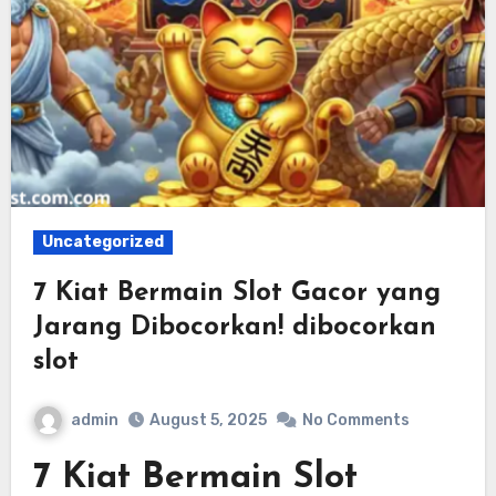
Uncategorized
7 Kiat Bermain Slot Gacor yang
Jarang Dibocorkan! dibocorkan
slot
admin
August 5, 2025
No Comments
7 Kiat Bermain Slot