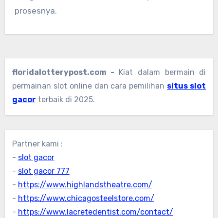
prosesnya.
floridalotterypost.com -
Kiat dalam bermain di
permainan slot online dan cara pemilihan
situs slot
gacor
terbaik di 2025.
Partner kami :
-
slot gacor
-
slot gacor 777
-
https://www.highlandstheatre.com/
-
https://www.chicagosteelstore.com/
-
https://www.lacretedentist.com/contact/