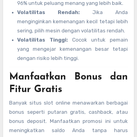
96% untuk peluang menang yang lebih baik.
Volatilitas Rendah:
Jika Anda
menginginkan kemenangan kecil tetapi lebih
sering, pilih mesin dengan volatilitas rendah.
Volatilitas Tinggi:
Cocok untuk pemain
yang mengejar kemenangan besar tetapi
dengan risiko lebih tinggi.
Manfaatkan Bonus dan
Fitur Gratis
Banyak situs slot online menawarkan berbagai
bonus seperti putaran gratis, cashback, atau
bonus deposit. Manfaatkan promosi ini untuk
meningkatkan saldo Anda tanpa harus