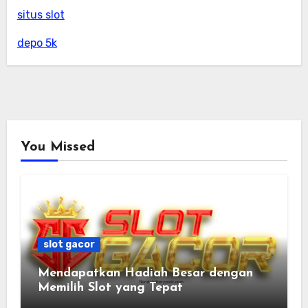
situs slot
depo 5k
You Missed
slot gacor
Mendapatkan Hadiah Besar dengan
Memilih Slot yang Tepat