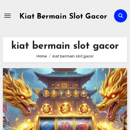
Skip
to
Kiat Bermain Slot Gacor
content
kiat bermain slot gacor
Home
kiat bermain slot gacor