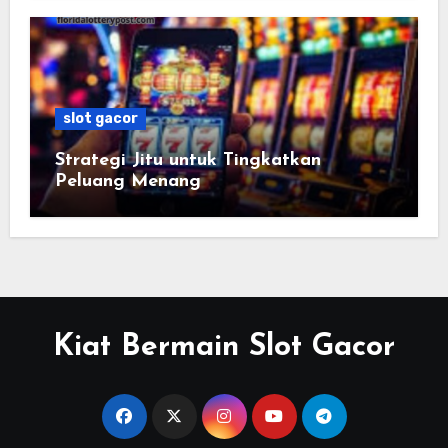
slot gacor
Strategi Jitu untuk Tingkatkan
Peluang Menang
Kiat Bermain Slot Gacor