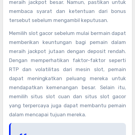
meraih jackpot besar. Namun, pastikan untuk
membaca syarat dan ketentuan dari bonus
tersebut sebelum mengambil keputusan.
Memilih slot gacor sebelum mulai bermain dapat
memberikan keuntungan bagi pemain dalam
meraih jackpot jutaan dengan deposit rendah.
Dengan memperhatikan faktor-faktor seperti
RTP dan volatilitas dari mesin slot, pemain
dapat meningkatkan peluang mereka untuk
mendapatkan kemenangan besar. Selain itu,
memilih situs slot cuan dan situs slot gacor
yang terpercaya juga dapat membantu pemain
dalam mencapai tujuan mereka.