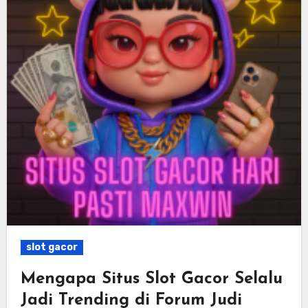
slot gacor
Mengapa Situs Slot Gacor Selalu
Jadi Trending di Forum Judi