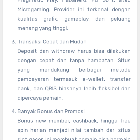
Microgaming. Provider ini terkenal dengan
kualitas grafik, gameplay, dan peluang
menang yang tinggi.
Transaksi Cepat dan Mudah
Deposit dan withdraw harus bisa dilakukan
dengan cepat dan tanpa hambatan. Situs
yang mendukung berbagai metode
pembayaran termasuk e-wallet, transfer
bank, dan QRIS biasanya lebih fleksibel dan
dipercaya pemain.
Banyak Bonus dan Promosi
Bonus new member, cashback, hingga free
spin harian menjadi nilai tambah dari situs
slot gacor. Ini membuat pemain bisa bermain