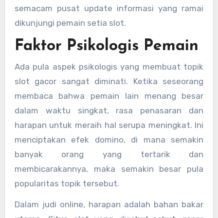
semacam pusat update informasi yang ramai
dikunjungi pemain setia slot.
Faktor Psikologis Pemain
Ada pula aspek psikologis yang membuat topik
slot gacor sangat diminati. Ketika seseorang
membaca bahwa pemain lain menang besar
dalam waktu singkat, rasa penasaran dan
harapan untuk meraih hal serupa meningkat. Ini
menciptakan efek domino, di mana semakin
banyak orang yang tertarik dan
membicarakannya, maka semakin besar pula
popularitas topik tersebut.
Dalam judi online, harapan adalah bahan bakar