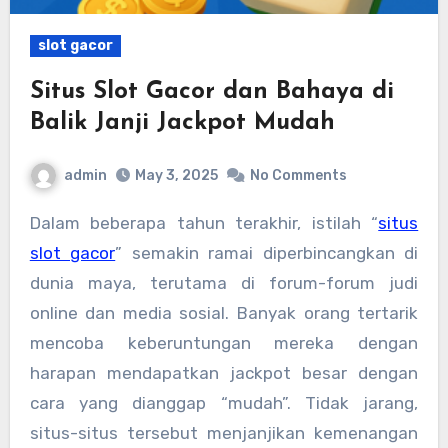
slot gacor
Situs Slot Gacor dan Bahaya di
Balik Janji Jackpot Mudah
admin
May 3, 2025
No Comments
Dalam beberapa tahun terakhir, istilah “
situs
slot gacor
” semakin ramai diperbincangkan di
dunia maya, terutama di forum-forum judi
online dan media sosial. Banyak orang tertarik
mencoba keberuntungan mereka dengan
harapan mendapatkan jackpot besar dengan
cara yang dianggap “mudah”. Tidak jarang,
situs-situs tersebut menjanjikan kemenangan