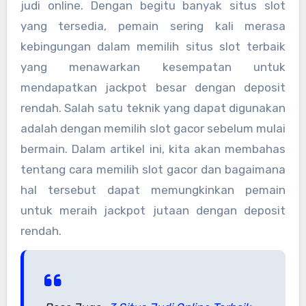
judi online. Dengan begitu banyak situs slot
yang tersedia, pemain sering kali merasa
kebingungan dalam memilih situs slot terbaik
yang menawarkan kesempatan untuk
mendapatkan jackpot besar dengan deposit
rendah. Salah satu teknik yang dapat digunakan
adalah dengan memilih slot gacor sebelum mulai
bermain. Dalam artikel ini, kita akan membahas
tentang cara memilih slot gacor dan bagaimana
hal tersebut dapat memungkinkan pemain
untuk meraih jackpot jutaan dengan deposit
rendah.