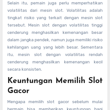
Selain itu, pemain juga perlu memperhatikan
volatilitas dari mesin slot. Volatilitas adalah
tingkat risiko yang terkait dengan mesin slot
tersebut. Mesin slot dengan volatilitas tinggi
cenderung menghasilkan kemenangan besar
dalam jangka pendek, namun juga memiliki risiko
kehilangan uang yang lebih besar. Sementara
itu, mesin slot dengan volatilitas rendah
cenderung menghasilkan kemenangan kecil
secara konsisten.
Keuntungan Memilih Slot
Gacor
Mengapa memilih slot gacor sebelum mulai
bermain bisa memberikan keuntungan bagi