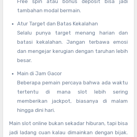
Free spin atau bonus deposit bisa jadi
tambahan modal bermain.
Atur Target dan Batas Kekalahan
Selalu punya target menang harian dan
batasi kekalahan. Jangan terbawa emosi
dan mengejar kerugian dengan taruhan lebih
besar.
Main di Jam Gacor
Beberapa pemain percaya bahwa ada waktu
tertentu di mana slot lebih sering
memberikan jackpot, biasanya di malam
hingga dini hari.
Main slot online bukan sekadar hiburan, tapi bisa
jadi ladang cuan kalau dimainkan dengan bijak.