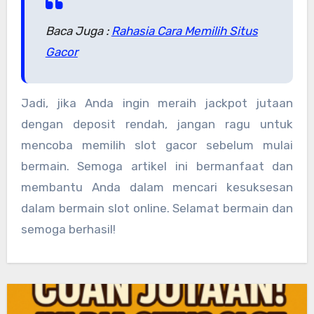
Baca Juga :
Rahasia Cara Memilih Situs
Gacor
Jadi, jika Anda ingin meraih jackpot jutaan
dengan deposit rendah, jangan ragu untuk
mencoba memilih slot gacor sebelum mulai
bermain. Semoga artikel ini bermanfaat dan
membantu Anda dalam mencari kesuksesan
dalam bermain slot online. Selamat bermain dan
semoga berhasil!