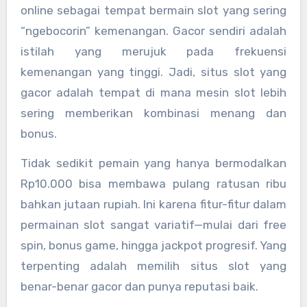
online sebagai tempat bermain slot yang sering
“ngebocorin” kemenangan. Gacor sendiri adalah
istilah yang merujuk pada frekuensi
kemenangan yang tinggi. Jadi, situs slot yang
gacor adalah tempat di mana mesin slot lebih
sering memberikan kombinasi menang dan
bonus.
Tidak sedikit pemain yang hanya bermodalkan
Rp10.000 bisa membawa pulang ratusan ribu
bahkan jutaan rupiah. Ini karena fitur-fitur dalam
permainan slot sangat variatif—mulai dari free
spin, bonus game, hingga jackpot progresif. Yang
terpenting adalah memilih situs slot yang
benar-benar gacor dan punya reputasi baik.