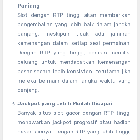
Panjang
Slot dengan RTP tinggi akan memberikan
pengembalian yang lebih baik dalam jangka
panjang, meskipun tidak ada jaminan
kemenangan dalam setiap sesi permainan.
Dengan RTP yang tinggi, pemain memiliki
peluang untuk mendapatkan kemenangan
besar secara lebih konsisten, terutama jika
mereka bermain dalam jangka waktu yang
panjang.
Jackpot yang Lebih Mudah Dicapai
Banyak situs slot gacor dengan RTP tinggi
menawarkan jackpot progresif atau hadiah
besar lainnya. Dengan RTP yang lebih tinggi,