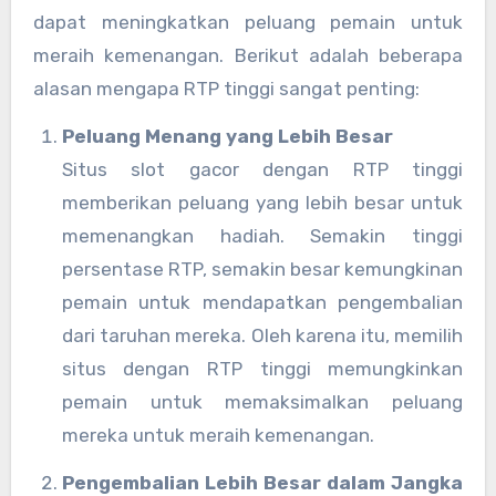
dapat meningkatkan peluang pemain untuk
meraih kemenangan. Berikut adalah beberapa
alasan mengapa RTP tinggi sangat penting:
Peluang Menang yang Lebih Besar
Situs slot gacor dengan RTP tinggi
memberikan peluang yang lebih besar untuk
memenangkan hadiah. Semakin tinggi
persentase RTP, semakin besar kemungkinan
pemain untuk mendapatkan pengembalian
dari taruhan mereka. Oleh karena itu, memilih
situs dengan RTP tinggi memungkinkan
pemain untuk memaksimalkan peluang
mereka untuk meraih kemenangan.
Pengembalian Lebih Besar dalam Jangka