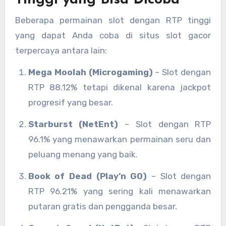
Tinggi yang Bisa Dicoba
Beberapa permainan slot dengan RTP tinggi
yang dapat Anda coba di situs slot gacor
terpercaya antara lain:
Mega Moolah (Microgaming)
– Slot dengan
RTP 88.12% tetapi dikenal karena jackpot
progresif yang besar.
Starburst (NetEnt)
– Slot dengan RTP
96.1% yang menawarkan permainan seru dan
peluang menang yang baik.
Book of Dead (Play’n GO)
– Slot dengan
RTP 96.21% yang sering kali menawarkan
putaran gratis dan pengganda besar.