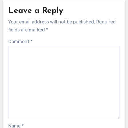
Leave a Reply
Your email address will not be published.
Required
fields are marked
*
Comment
*
Name
*