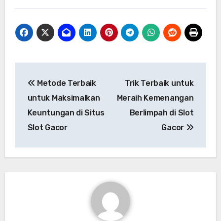
Post
Metode Terbaik
Trik Terbaik untuk
navigation
untuk Maksimalkan
Meraih Kemenangan
Keuntungan di Situs
Berlimpah di Slot
Slot Gacor
Gacor