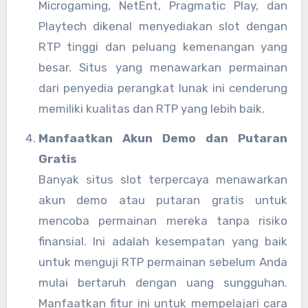
Microgaming, NetEnt, Pragmatic Play, dan
Playtech dikenal menyediakan slot dengan
RTP tinggi dan peluang kemenangan yang
besar. Situs yang menawarkan permainan
dari penyedia perangkat lunak ini cenderung
memiliki kualitas dan RTP yang lebih baik.
Manfaatkan Akun Demo dan Putaran
Gratis
Banyak situs slot terpercaya menawarkan
akun demo atau putaran gratis untuk
mencoba permainan mereka tanpa risiko
finansial. Ini adalah kesempatan yang baik
untuk menguji RTP permainan sebelum Anda
mulai bertaruh dengan uang sungguhan.
Manfaatkan fitur ini untuk mempelajari cara