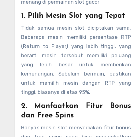
menang di permainan slot gacor:
1. Pilih Mesin Slot yang Tepat
Tidak semua mesin slot diciptakan sama.
Beberapa mesin memiliki persentase RTP
(Return to Player) yang lebih tinggi, yang
berarti mesin tersebut memiliki peluang
yang lebih besar untuk memberikan
kemenangan. Sebelum bermain, pastikan
untuk memilih mesin dengan RTP yang
tinggi, biasanya di atas 95%.
2. Manfaatkan Fitur Bonus
dan Free Spins
Banyak mesin slot menyediakan fitur bonus
dan free spins yang bisa meningkatkan