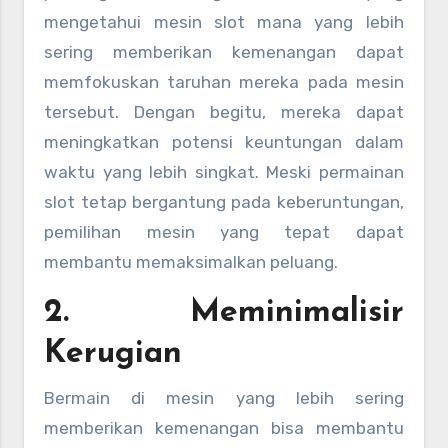
mengetahui mesin slot mana yang lebih
sering memberikan kemenangan dapat
memfokuskan taruhan mereka pada mesin
tersebut. Dengan begitu, mereka dapat
meningkatkan potensi keuntungan dalam
waktu yang lebih singkat. Meski permainan
slot tetap bergantung pada keberuntungan,
pemilihan mesin yang tepat dapat
membantu memaksimalkan peluang.
2. Meminimalisir
Kerugian
Bermain di mesin yang lebih sering
memberikan kemenangan bisa membantu