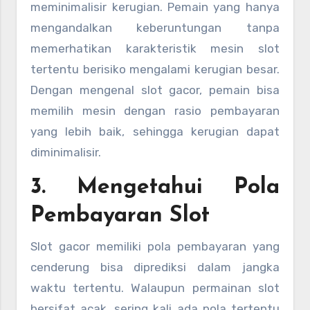
meminimalisir kerugian. Pemain yang hanya
mengandalkan keberuntungan tanpa
memerhatikan karakteristik mesin slot
tertentu berisiko mengalami kerugian besar.
Dengan mengenal slot gacor, pemain bisa
memilih mesin dengan rasio pembayaran
yang lebih baik, sehingga kerugian dapat
diminimalisir.
3. Mengetahui Pola
Pembayaran Slot
Slot gacor memiliki pola pembayaran yang
cenderung bisa diprediksi dalam jangka
waktu tertentu. Walaupun permainan slot
bersifat acak, sering kali ada pola tertentu