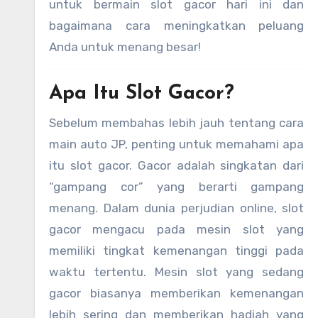
untuk bermain slot gacor hari ini dan
bagaimana cara meningkatkan peluang
Anda untuk menang besar!
Apa Itu Slot Gacor?
Sebelum membahas lebih jauh tentang cara
main auto JP, penting untuk memahami apa
itu slot gacor. Gacor adalah singkatan dari
“gampang cor” yang berarti gampang
menang. Dalam dunia perjudian online, slot
gacor mengacu pada mesin slot yang
memiliki tingkat kemenangan tinggi pada
waktu tertentu. Mesin slot yang sedang
gacor biasanya memberikan kemenangan
lebih sering dan memberikan hadiah yang