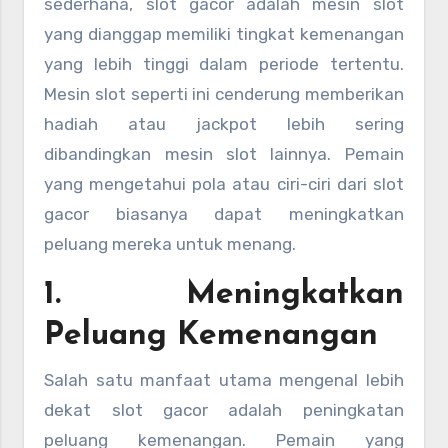
sederhana, slot gacor adalah mesin slot
yang dianggap memiliki tingkat kemenangan
yang lebih tinggi dalam periode tertentu.
Mesin slot seperti ini cenderung memberikan
hadiah atau jackpot lebih sering
dibandingkan mesin slot lainnya. Pemain
yang mengetahui pola atau ciri-ciri dari slot
gacor biasanya dapat meningkatkan
peluang mereka untuk menang.
1. Meningkatkan
Peluang Kemenangan
Salah satu manfaat utama mengenal lebih
dekat slot gacor adalah peningkatan
peluang kemenangan. Pemain yang