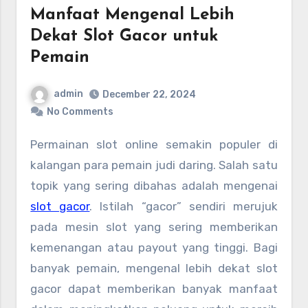
Manfaat Mengenal Lebih
Dekat Slot Gacor untuk
Pemain
admin
December 22, 2024
No Comments
Permainan slot online semakin populer di
kalangan para pemain judi daring. Salah satu
topik yang sering dibahas adalah mengenai
slot gacor
. Istilah “gacor” sendiri merujuk
pada mesin slot yang sering memberikan
kemenangan atau payout yang tinggi. Bagi
banyak pemain, mengenal lebih dekat slot
gacor dapat memberikan banyak manfaat