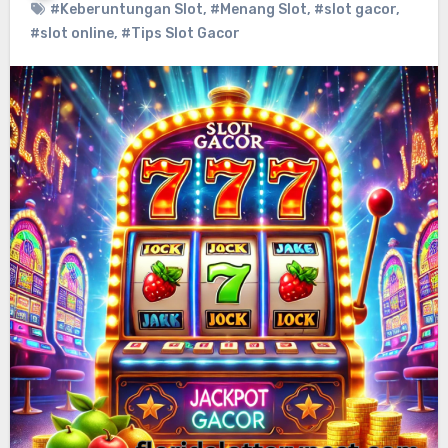
#Keberuntungan Slot
,
#Menang Slot
,
#slot gacor
,
#slot online
,
#Tips Slot Gacor