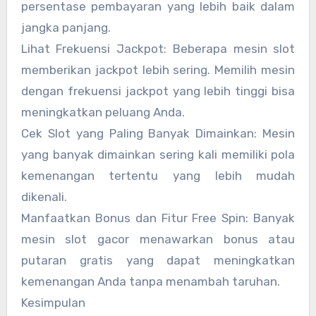
persentase pembayaran yang lebih baik dalam
jangka panjang.
Lihat Frekuensi Jackpot: Beberapa mesin slot
memberikan jackpot lebih sering. Memilih mesin
dengan frekuensi jackpot yang lebih tinggi bisa
meningkatkan peluang Anda.
Cek Slot yang Paling Banyak Dimainkan: Mesin
yang banyak dimainkan sering kali memiliki pola
kemenangan tertentu yang lebih mudah
dikenali.
Manfaatkan Bonus dan Fitur Free Spin: Banyak
mesin slot gacor menawarkan bonus atau
putaran gratis yang dapat meningkatkan
kemenangan Anda tanpa menambah taruhan.
Kesimpulan