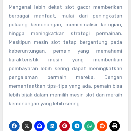
Mengenal lebih dekat slot gacor memberikan
berbagai manfaat, mulai dari peningkatan
peluang kemenangan, meminimalisir kerugian,
hingga meningkatkan strategi permainan.
Meskipun mesin slot tetap bergantung pada
keberuntungan, pemain yang memahami
karakteristik mesin yang memberikan
pembayaran lebih sering dapat meningkatkan
pengalaman bermain mereka. Dengan
memanfaatkan tips-tips yang ada, pemain bisa
lebih bijak dalam memilih mesin slot dan meraih
kemenangan yang lebih sering.