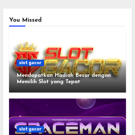
You Missed
slot gacor
Mendapatkan Hadiah Besar dengan
Memilih Slot yang Tepat
slot gacor