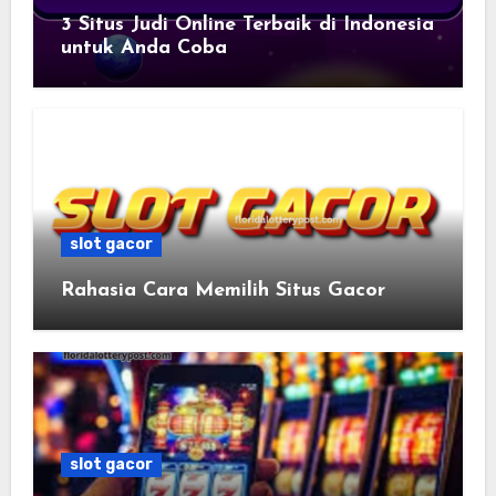
3 Situs Judi Online Terbaik di Indonesia
untuk Anda Coba
slot gacor
Rahasia Cara Memilih Situs Gacor
slot gacor