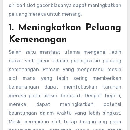
ciri dari slot gacor biasanya dapat meningkatkan
peluang mereka untuk menang.
1. Meningkatkan Peluang
Kemenangan
Salah satu manfaat utama mengenal lebih
dekat slot gacor adalah peningkatan peluang
kemenangan. Pemain yang mengetahui mesin
slot mana yang lebih sering memberikan
kemenangan dapat memfokuskan taruhan
mereka pada mesin tersebut. Dengan begitu,
mereka dapat meningkatkan potensi
keuntungan dalam waktu yang lebih singkat.
Meski permainan slot tetap bergantung pada