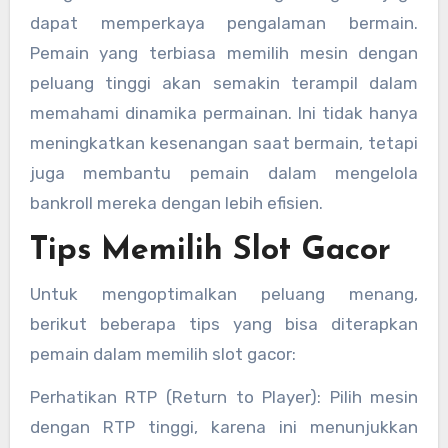
dapat memperkaya pengalaman bermain.
Pemain yang terbiasa memilih mesin dengan
peluang tinggi akan semakin terampil dalam
memahami dinamika permainan. Ini tidak hanya
meningkatkan kesenangan saat bermain, tetapi
juga membantu pemain dalam mengelola
bankroll mereka dengan lebih efisien.
Tips Memilih Slot Gacor
Untuk mengoptimalkan peluang menang,
berikut beberapa tips yang bisa diterapkan
pemain dalam memilih slot gacor:
Perhatikan RTP (Return to Player): Pilih mesin
dengan RTP tinggi, karena ini menunjukkan